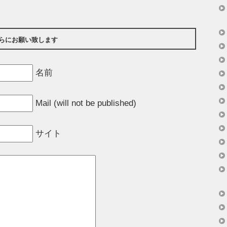
らにお願い致します
名前
Mail (will not be published)
サイト