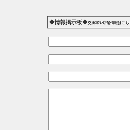
◆情報掲示板◆
交換率や店舗情報はこち