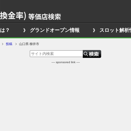
は？
グランドオープン情報
スロット解析
投稿
山口県 柳井市
---- sponsored link ----