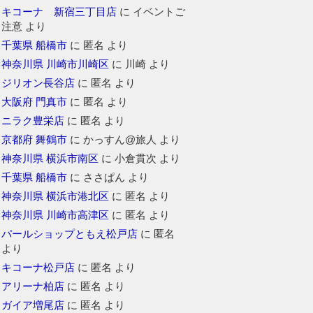
キコーナ 新宿三丁目店
に
イベントご
注意
より
千葉県 船橋市
に
匿名
より
神奈川県 川崎市川崎区
に
川崎
より
ジリオン長谷店
に
匿名
より
大阪府 門真市
に
匿名
より
ニラク豊栄店
に
匿名
より
京都府 舞鶴市
に
かっすん@旅人
より
神奈川県 横浜市南区
に
小倉貫次
より
千葉県 船橋市
に
ささぱん
より
神奈川県 横浜市港北区
に
匿名
より
神奈川県 川崎市高津区
に
匿名
より
パールショップともえ松戸店
に
匿名
より
キコーナ松戸店
に
匿名
より
アリーナ柏店
に
匿名
より
ガイア増尾店
に
匿名
より