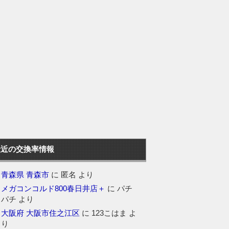
最近の交換率情報
青森県 青森市
に
匿名
より
メガコンコルド800春日井店＋
に
パチ
パチ
より
大阪府 大阪市住之江区
に
123こはま
よ
り