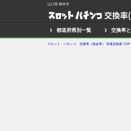
山口県 柳井市
都道府県別一覧
交換率と
スロット・パチンコ 交換率（換金率） 等価店検索 TOP