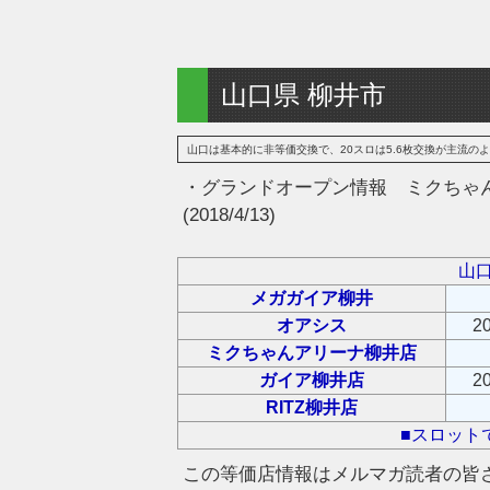
山口県 柳井市
山口は基本的に非等価交換で、20スロは5.6枚交換が主流のようで
・グランドオープン情報 ミクちゃん
(2018/4/13)
山
メガガイア柳井
オアシス
2
ミクちゃんアリーナ柳井店
ガイア柳井店
2
RITZ柳井店
■スロット
この等価店情報はメルマガ読者の皆