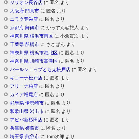
ジリオン長谷店
に
匿名
より
大阪府 門真市
に
匿名
より
ニラク豊栄店
に
匿名
より
京都府 舞鶴市
に
かっすん@旅人
より
神奈川県 横浜市南区
に
小倉貫次
より
千葉県 船橋市
に
ささぱん
より
神奈川県 横浜市港北区
に
匿名
より
神奈川県 川崎市高津区
に
匿名
より
パールショップともえ松戸店
に
匿名
より
キコーナ松戸店
に
匿名
より
アリーナ柏店
に
匿名
より
ガイア増尾店
に
匿名
より
群馬県 伊勢崎市
に
匿名
より
和歌山県 岩出市
に
匿名
より
アビバ新杉田店
に
匿名
より
兵庫県 姫路市
に
匿名
より
埼玉県 熊谷市
に
Tom次郎
より