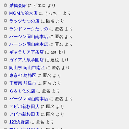
巣鴨会館
に
ピエロ
より
MGM加治木店
に
うっちー
より
ラッツたつの店
に
匿名
より
ランドマークたつの
に
匿名
より
バージン岡山南本店
に
匿名
より
バージン岡山南本店
に
匿名
より
ギャラリア下条店
に
ast
より
ガイア大泉学園店
に
達也
より
岡山県 岡山市南区
に
匿名
より
東京都 葛飾区
に
匿名
より
千葉県 船橋市
に
匿名
より
Ｇ＆Ｌ佐久店
に
匿名
より
バージン岡山南本店
に
匿名
より
アビバ新杉田店
に
匿名
より
アビバ新杉田店
に
匿名
より
123浜野店
に
匿名
より