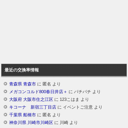
最近の交換率情報
青森県 青森市
に
匿名
より
メガコンコルド800春日井店＋
に
パチパチ
より
大阪府 大阪市住之江区
に
123こはま
より
キコーナ 新宿三丁目店
に
イベントご注意
より
千葉県 船橋市
に
匿名
より
神奈川県 川崎市川崎区
に
川崎
より